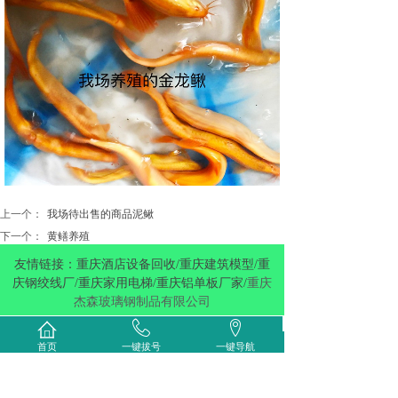
上一个：
我场待出售的商品泥鳅
下一个：
黄鳝养殖
友情链接：重庆酒店设备回收/重庆建筑模型/重
庆钢绞线厂/重庆家用电梯/重庆铝单板厂家/
重庆
杰森玻璃钢制品有限公司
Copyright 2019 重庆市长寿区重厚农业有限公司 ALL
首页
一键拔号
一键导航
Rights Reserved
渝公网安备 50011502000319号 更多分站
渝ICP备19017784号-1